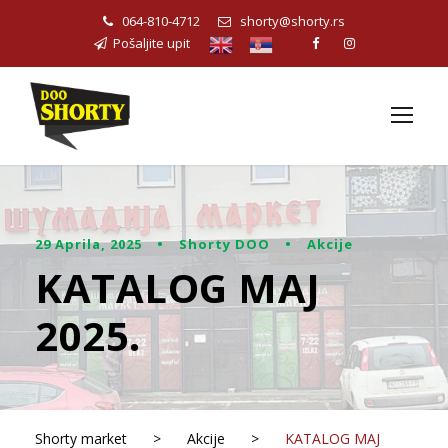
064-810-4712
shorty@shorty.rs
Pošaljite upit
29 Aprila, 2025
•
Shorty DOO
•
Akcije
KATALOG MAJ
2025.
Shorty market
>
Akcije
>
KATALOG MAJ