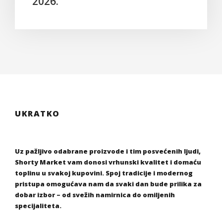
2026.
UKRATKO
Uz pažljivo odabrane proizvode i tim posvećenih ljudi,
Shorty Market vam donosi vrhunski kvalitet i domaću
toplinu u svakoj kupovini. Spoj tradicije i modernog
pristupa omogućava nam da svaki dan bude prilika za
dobar izbor – od svežih namirnica do omiljenih
specijaliteta.