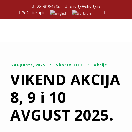
064-810-4712
shorty@shorty.rs
Pošaljite upit
8 Augusta, 2025
•
Shorty DOO
•
Akcije
VIKEND AKCIJA
8, 9 i 10
AVGUST 2025.