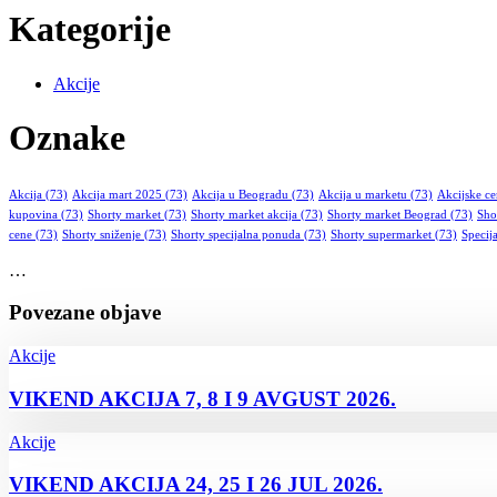
Kategorije
Akcije
Oznake
Akcija
(73)
Akcija mart 2025
(73)
Akcija u Beogradu
(73)
Akcija u marketu
(73)
Akcijske c
kupovina
(73)
Shorty market
(73)
Shorty market akcija
(73)
Shorty market Beograd
(73)
Sho
cene
(73)
Shorty sniženje
(73)
Shorty specijalna ponuda
(73)
Shorty supermarket
(73)
Specija
…
Povezane objave
Akcije
VIKEND AKCIJA 7, 8 I 9 AVGUST 2026.
Akcije
VIKEND AKCIJA 24, 25 I 26 JUL 2026.