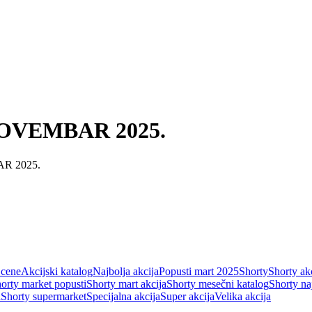
 NOVEMBAR 2025.
R 2025.
 cene
Akcijski katalog
Najbolja akcija
Popusti mart 2025
Shorty
Shorty ak
orty market popusti
Shorty mart akcija
Shorty mesečni katalog
Shorty na
a
Shorty supermarket
Specijalna akcija
Super akcija
Velika akcija