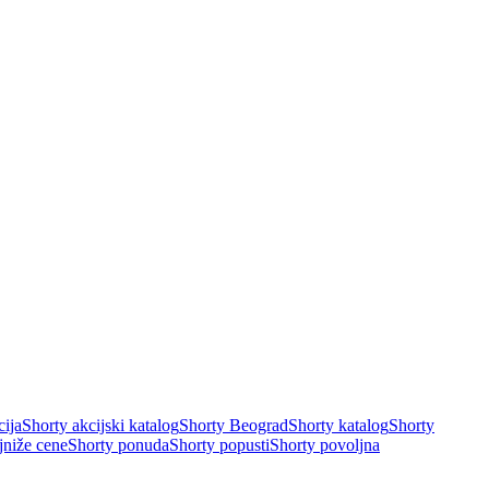
cija
Shorty akcijski katalog
Shorty Beograd
Shorty katalog
Shorty
jniže cene
Shorty ponuda
Shorty popusti
Shorty povoljna