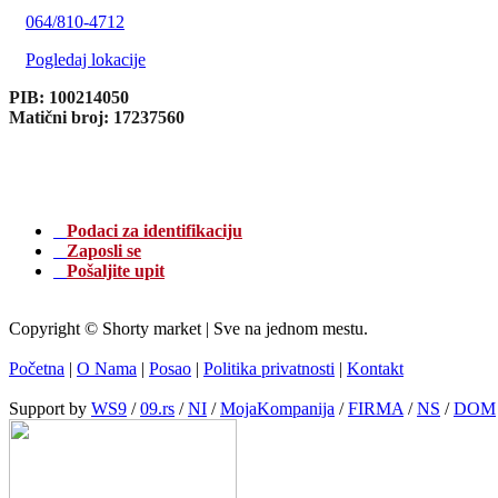
064/810-4712
Pogledaj lokacije
PIB: 100214050
Matični broj: 17237560
Podaci za identifikaciju
Zaposli se
Pošaljite upit
Copyright © Shorty market | Sve na jednom mestu.
Početna
|
O Nama
|
Posao
|
Politika privatnosti
|
Kontakt
Support by
WS9
/
09.rs
/
NI
/
MojaKompanija
/
FIRMA
/
NS
/
DOM