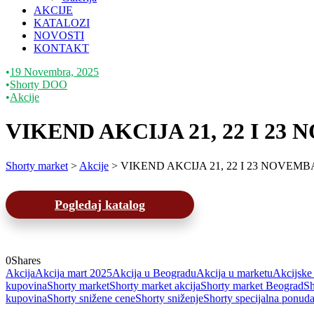
AKCIJE
KATALOZI
NOVOSTI
KONTAKT
•
19 Novembra, 2025
•
Shorty DOO
•
Akcije
VIKEND AKCIJA 21, 22 I 23
Shorty market
>
Akcije
>
VIKEND AKCIJA 21, 22 I 23 NOVEMBA
Pogledaj katalog
0
Shares
Akcija
Akcija mart 2025
Akcija u Beogradu
Akcija u marketu
Akcijske
kupovina
Shorty market
Shorty market akcija
Shorty market Beograd
Sh
kupovina
Shorty snižene cene
Shorty sniženje
Shorty specijalna ponud