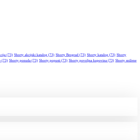
cija
(73)
Shorty akcijski katalog
(73)
Shorty Beograd
(73)
Shorty katalog
(73)
Shorty
e
(73)
Shorty ponuda
(73)
Shorty popusti
(73)
Shorty povoljna kupovina
(73)
Shorty snižene