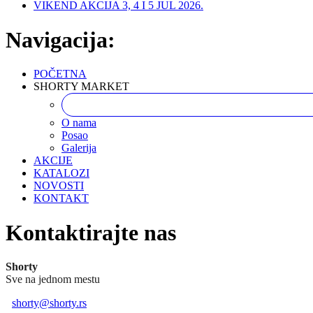
VIKEND AKCIJA 3, 4 I 5 JUL 2026.
Navigacija:
POČETNA
SHORTY MARKET
O nama
Posao
Galerija
AKCIJE
KATALOZI
NOVOSTI
KONTAKT
Kontaktirajte nas
Shorty
Sve na jednom mestu
shorty@shorty.rs