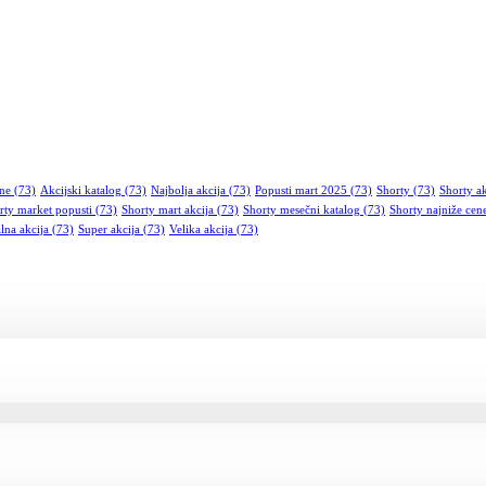
ene
(73)
Akcijski katalog
(73)
Najbolja akcija
(73)
Popusti mart 2025
(73)
Shorty
(73)
Shorty ak
rty market popusti
(73)
Shorty mart akcija
(73)
Shorty mesečni katalog
(73)
Shorty najniže cen
lna akcija
(73)
Super akcija
(73)
Velika akcija
(73)