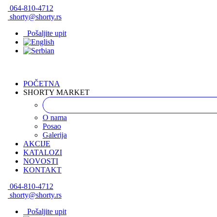
064-810-4712
shorty@shorty.rs
Pošaljite upit
POČETNA
SHORTY MARKET
O nama
Posao
Galerija
AKCIJE
KATALOZI
NOVOSTI
KONTAKT
064-810-4712
shorty@shorty.rs
Pošaljite upit