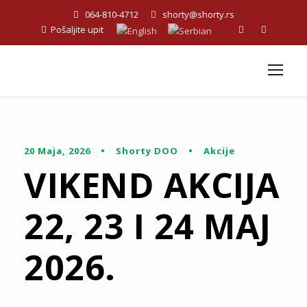
064-810-4712
shorty@shorty.rs
Pošaljite upit
20 Maja, 2026
•
Shorty DOO
•
Akcije
VIKEND AKCIJA
22, 23 I 24 MAJ
2026.