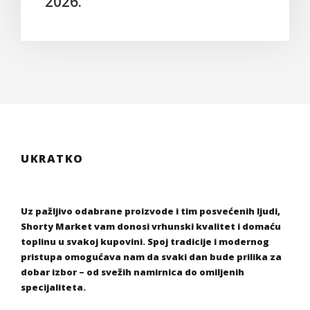
2026.
UKRATKO
Uz pažljivo odabrane proizvode i tim posvećenih ljudi,
Shorty Market vam donosi vrhunski kvalitet i domaću
toplinu u svakoj kupovini. Spoj tradicije i modernog
pristupa omogućava nam da svaki dan bude prilika za
dobar izbor – od svežih namirnica do omiljenih
specijaliteta.